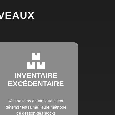
IVEAUX
INVENTAIRE
EXCÉDENTAIRE
Vos besoins en tant que client
déterminent la meilleure méthode
de gestion des stocks