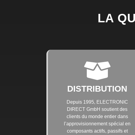
LA QU
DISTRIBUTION
Depuis 1995, ELECTRONIC
DIRECT GmbH soutient des
clients du monde entier dans
l’approvisionnement spécial en
composants actifs, passifs et