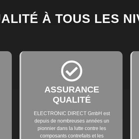
ALITÉ À TOUS LES N
ASSURANCE
QUALITÉ
ELECTRONIC DIRECT GmbH est
depuis de nombreuses années un
pionnier dans la lutte contre les
composants contrefaits et les